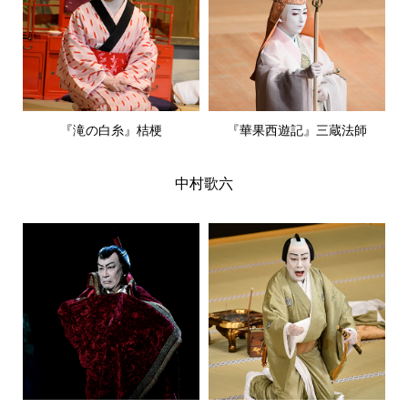
『滝の白糸』桔梗
『華果西遊記』三蔵法師
中村歌六