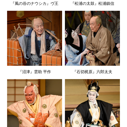
『風の谷のナウシカ』ヴ王
『松浦の太鼓』松浦鎮信
『沼津』雲助 平作
『石切梶原』六郎太夫