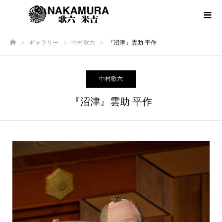
ギャラリー
中村歌六
『沼津』雲助 平作
ホーム
中村歌六
『沼津』雲助 平作