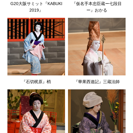
G20大阪サミット『KABUKI
『仮名手本忠臣蔵ー七段目
2019』
ー』おかる
『石切梶原』梢
『華果西遊記』三蔵法師