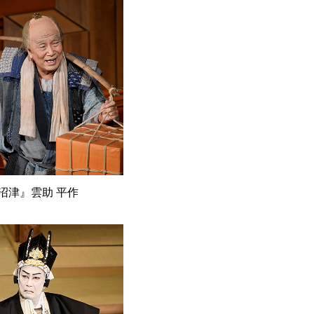
沼津』雲助 平作