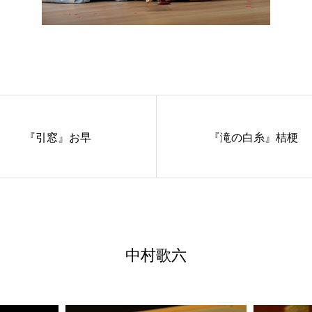
『引窓』お早
『滝の白糸』桔梗
中村歌六