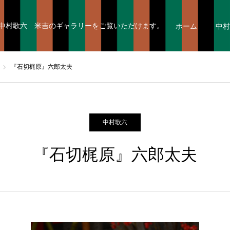
中村歌六 米吉のギャラリーをご覧いただけます。
ホーム
中村
『石切梶原』六郎太夫
中村歌六
『石切梶原』六郎太夫