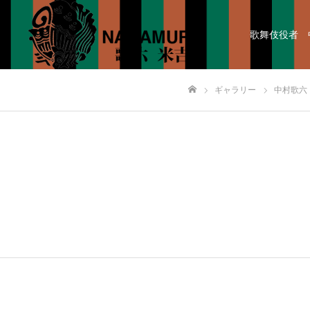
歌舞伎役者 
ギャラリー
中村歌六
ホーム