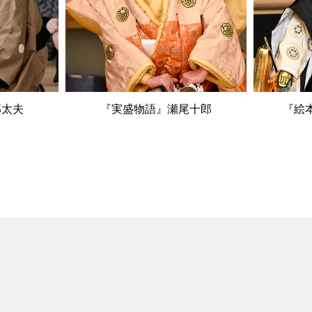
郎太夫
『実盛物語』瀬尾十郎
『絵