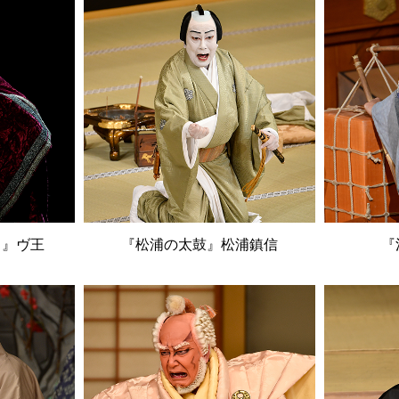
カ』ヴ王
『松浦の太鼓』松浦鎮信
『